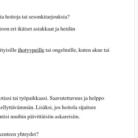
ia hoitoja tai sesonkitarjouksia?
on eri ikäiset asiakkaat ja heidän
ityisille
ihotyypeille
tai ongelmille, kuten akne tai
 kotiasi tai työpaikkaasi. Saavutettavuus ja helppo
ellyttävämmän. Lisäksi, jos hoitola sijaitsee
ntisi muihin päivittäisiin askareisiin.
ikenteen yhteydet?