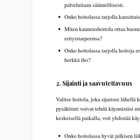
palveluitaan säännöllisesti.
Onko hoitolassa tarjolla kausittais
Miten kauneushoitola ottaa huomio
erityistarpeensa?
Onko hoitolassa tarjolla hoitoja er
herkkä iho?
2. Sijainti ja saavutettavuus
Valitse hoitola, joka sijaitsee lähellä
pysäköinti voivat tehdä käynnistäsi mi
keskeisellä paikalla, voit yhdistää käy
Onko hoitolassa hyvät julkisen li