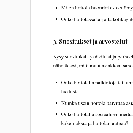
Miten hoitola huomioi esteettöm
Onko hoitolassa tarjolla kotikäynte
3. Suositukset ja arvostelut
Kysy suosituksia ystäviltäsi ja perhee
nähdäksesi, mitä muut asiakkaat sanov
Onko hoitolalla palkintoja tai tun
laadusta.
Kuinka usein hoitola päivittää as
Onko hoitolalla sosiaalisen median
kokemuksia ja hoitolan uutisia?