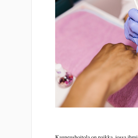
Kauneushoitola on paikka, jossa ihmis