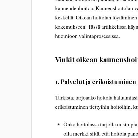
kauneudenhoitoa. Kauneushoitolan val
keskellä. Oikean hoitolan löytäminen 
kokemukseen. Tässä artikkelissa käymm
huomioon valintaprosessissa.
Vinkit oikean kauneushoi
1. Palvelut ja erikoistuminen
Tarkista, tarjoaako hoitola haluamiasi 
erikoistuminen tiettyihin hoitoihin, k
Onko hoitolassa tarjolla uusimp
olla merkki siitä, että hoitola pa