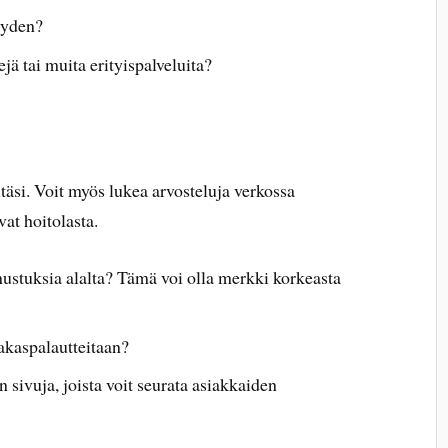
yyden?
jä tai muita erityispalveluita?
ltäsi. Voit myös lukea arvosteluja verkossa
at hoitolasta.
nustuksia alalta? Tämä voi olla merkki korkeasta
iakaspalautteitaan?
 sivuja, joista voit seurata asiakkaiden