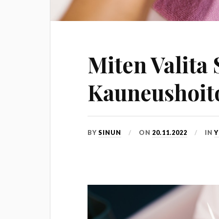
Miten Valita 
Kauneushoit
BY
SINUN
ON
20.11.2022
IN
Y