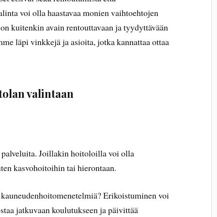
inta voi olla haastavaa monien vaihtoehtojen
on kuitenkin avain rentouttavaan ja tyydyttävään
e läpi vinkkejä ja asioita, jotka kannattaa ottaa
tolan valintaan
palveluita. Joillakin hoitoloilla voi olla
uten kasvohoitoihin tai hierontaan.
ia kauneudenhoitomenetelmiä? Erikoistuminen voi
nostaa jatkuvaan koulutukseen ja päivittää