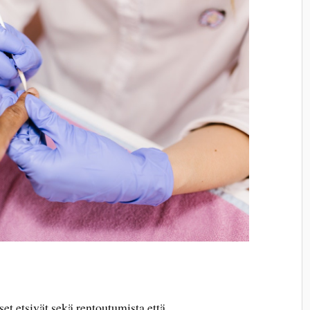
et etsivät sekä rentoutumista että