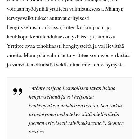
voidaan hyödyntää yrttiteen valmistuksessa. Männyn
terveysvaikutukset auttavat erityisesti
hengityselinsairauksissa, kuten kurkunpään- ja
keuhkoputkentulehduksessa, yskässä ja astmassa.
Yrttitee avaa tehokkaasti hengitysteitä ja voi lievittää
oireita. Männystä valmistettu yrttitee voi myös virkistää
ja vahvistaa elimistöä sekä auttaa miesten väsymystä.
”Mänty tarjoaa luonnollisen tavan hoitaa
hengityselimiä ja voi helpottaa
keuhkoputkentulehduksen oireita. Sen raikas
ja mäntyinen maku tekee siitä miellyttävän
juoman erityisesti talvikuukausina.”, Suomen
yrtit ry