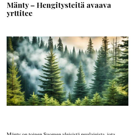
Mänty – Hengitysteitä avaava
yrttitee
Mänty on toinen Suomen yleisistä puulajeista, jota