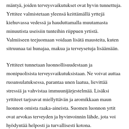
mäntyä, joiden terveysvaikutukset ovat hyvin tunnettuja.
Yrttitee valmistetaan yleensä keittämällä yrttejä
kiehuvassa vedessä ja hauduttamalla muutamasta
minuutista useisiin tunteihin riippuen yrtistä.
Valmiiseen teejuomaan voidaan lisätä mausteita, kuten
sitruunaa tai hunajaa, makua ja terveysetuja lisäämään.
Yrttiteet tunnetaan luonnollisuudestaan ja
monipuolisista terveysvaikutuksistaan. Ne voivat auttaa
ruoansulatuksessa, parantaa unen laatua, lievittää
stressiä ja vahvistaa immuunijärjestelmää. Lisäksi
yrttiteet tarjoavat miellyttävän ja aromikkaan maun
luonnon omista raaka-aineista. Suomen luonnon yrtit
ovat arvokas terveyden ja hyvinvoinnin lähde, jota voi
hyödyntää helposti ja turvallisesti kotona.