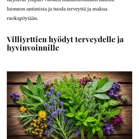
luonnon antimista ja tuoda terveyttä ja makua
ruokapöytään.
Villiyrttien hyödyt terveydelle ja
hyvinvoinnille