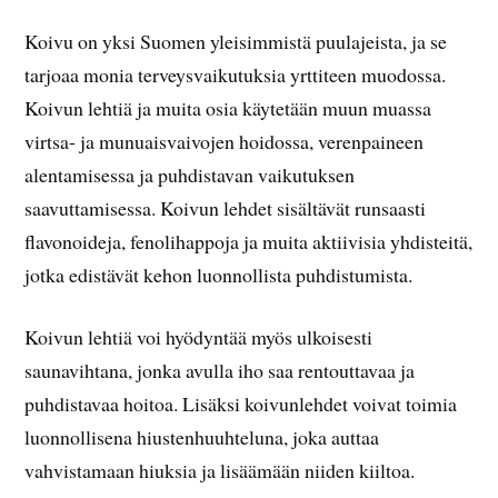
Koivu on yksi Suomen yleisimmistä puulajeista, ja se
tarjoaa monia terveysvaikutuksia yrttiteen muodossa.
Koivun lehtiä ja muita osia käytetään muun muassa
virtsa- ja munuaisvaivojen hoidossa, verenpaineen
alentamisessa ja puhdistavan vaikutuksen
saavuttamisessa. Koivun lehdet sisältävät runsaasti
flavonoideja, fenolihappoja ja muita aktiivisia yhdisteitä,
jotka edistävät kehon luonnollista puhdistumista.
Koivun lehtiä voi hyödyntää myös ulkoisesti
saunavihtana, jonka avulla iho saa rentouttavaa ja
puhdistavaa hoitoa. Lisäksi koivunlehdet voivat toimia
luonnollisena hiustenhuuhteluna, joka auttaa
vahvistamaan hiuksia ja lisäämään niiden kiiltoa.