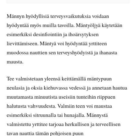
Männyn hyödyllisiä terveysvaikutuksia voidaan
hyödyntää myös muilla tavoilla. Mäntyöljyä käytetään
esimerkiksi desinfiointiin ja ihoärsytyksen
lievittämiseen. Mäntyä voi hyödyntää yrttiteen
muodossa nauttien sen terveyshyödyistä ja ihanasta
mausta.
Tee valmistetaan yleensä keittämällä mäntypuun
neulasia ja oksia kiehuvassa vedessä ja annetaan hautua
muutamasta minuutista useisiin tunteihin riippuen
halutusta vahvuudesta. Valmiin teen voi maustaa
esimerkiksi sitruunalla tai hunajalla. Männystä
valmistettu yrttitee tarjoaa herkullisen ja terveellisen
tavan nauttia tämän pohjoisen puun