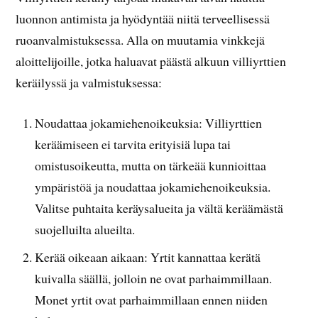
luonnon antimista ja hyödyntää niitä terveellisessä
ruoanvalmistuksessa. Alla on muutamia vinkkejä
aloittelijoille, jotka haluavat päästä alkuun villiyrttien
keräilyssä ja valmistuksessa:
Noudattaa jokamiehenoikeuksia: Villiyrttien
keräämiseen ei tarvita erityisiä lupa tai
omistusoikeutta, mutta on tärkeää kunnioittaa
ympäristöä ja noudattaa jokamiehenoikeuksia.
Valitse puhtaita keräysalueita ja vältä keräämästä
suojelluilta alueilta.
Kerää oikeaan aikaan: Yrtit kannattaa kerätä
kuivalla säällä, jolloin ne ovat parhaimmillaan.
Monet yrtit ovat parhaimmillaan ennen niiden