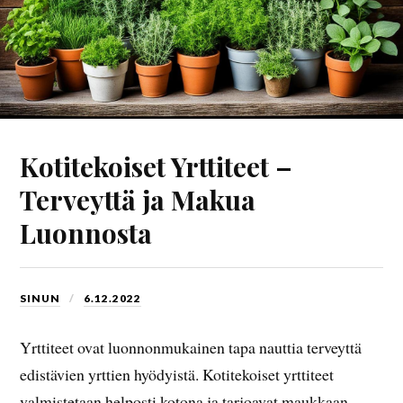
Kotitekoiset Yrttiteet –
Terveyttä ja Makua
Luonnosta
SINUN
6.12.2022
Yrttiteet ovat luonnonmukainen tapa nauttia terveyttä
edistävien yrttien hyödyistä. Kotitekoiset yrttiteet
valmistetaan helposti kotona ja tarjoavat maukkaan