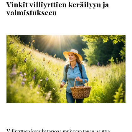
Vinkit villiyrttien keräilyyn ja
valmistukseen
Villiyrttien keräily tarjoaa mukavan tavan nauttia