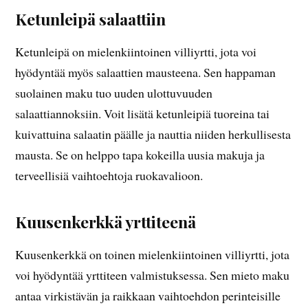
Ketunleipä salaattiin
Ketunleipä on mielenkiintoinen villiyrtti, jota voi
hyödyntää myös salaattien mausteena. Sen happaman
suolainen maku tuo uuden ulottuvuuden
salaattiannoksiin. Voit lisätä ketunleipiä tuoreina tai
kuivattuina salaatin päälle ja nauttia niiden herkullisesta
mausta. Se on helppo tapa kokeilla uusia makuja ja
terveellisiä vaihtoehtoja ruokavalioon.
Kuusenkerkkä yrttiteenä
Kuusenkerkkä on toinen mielenkiintoinen villiyrtti, jota
voi hyödyntää yrttiteen valmistuksessa. Sen mieto maku
antaa virkistävän ja raikkaan vaihtoehdon perinteisille