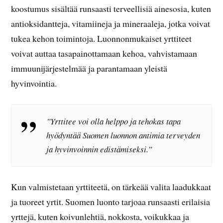
koostumus sisältää runsaasti terveellisiä ainesosia, kuten
antioksidantteja, vitamiineja ja mineraaleja, jotka voivat
tukea kehon toimintoja. Luonnonmukaiset yrttiteet
voivat auttaa tasapainottamaan kehoa, vahvistamaan
immuunijärjestelmää ja parantamaan yleistä
hyvinvointia.
”Yrttitee voi olla helppo ja tehokas tapa
hyödyntää Suomen luonnon antimia terveyden
ja hyvinvoinnin edistämiseksi.”
Kun valmistetaan yrttiteetä, on tärkeää valita laadukkaat
ja tuoreet yrtit. Suomen luonto tarjoaa runsaasti erilaisia
yrttejä, kuten koivunlehtiä, nokkosta, voikukkaa ja