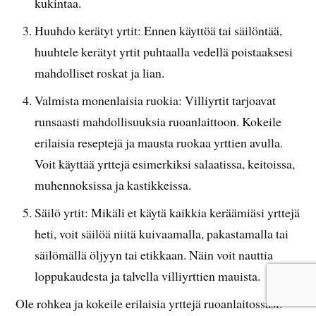
kukintaa.
Huuhdo kerätyt yrtit: Ennen käyttöä tai säilöntää,
huuhtele kerätyt yrtit puhtaalla vedellä poistaaksesi
mahdolliset roskat ja lian.
Valmista monenlaisia ruokia: Villiyrtit tarjoavat
runsaasti mahdollisuuksia ruoanlaittoon. Kokeile
erilaisia reseptejä ja mausta ruokaa yrttien avulla.
Voit käyttää yrttejä esimerkiksi salaatissa, keitoissa,
muhennoksissa ja kastikkeissa.
Säilö yrtit: Mikäli et käytä kaikkia keräämiäsi yrttejä
heti, voit säilöä niitä kuivaamalla, pakastamalla tai
säilömällä öljyyn tai etikkaan. Näin voit nauttia
loppukaudesta ja talvella villiyrttien mauista.
Ole rohkea ja kokeile erilaisia yrttejä ruoanlaitossasi.