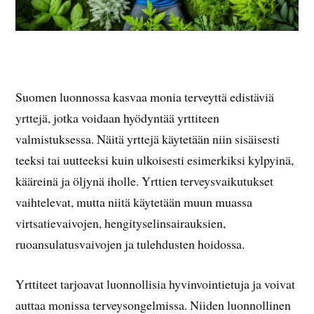
Suomen luonnossa kasvaa monia terveyttä edistäviä
yrttejä, jotka voidaan hyödyntää yrttiteen
valmistuksessa. Näitä yrttejä käytetään niin sisäisesti
teeksi tai uutteeksi kuin ulkoisesti esimerkiksi kylpyinä,
kääreinä ja öljynä iholle. Yrttien terveysvaikutukset
vaihtelevat, mutta niitä käytetään muun muassa
virtsatievaivojen, hengityselinsairauksien,
ruoansulatusvaivojen ja tulehdusten hoidossa.
Yrttiteet tarjoavat luonnollisia hyvinvointietuja ja voivat
auttaa monissa terveysongelmissa. Niiden luonnollinen