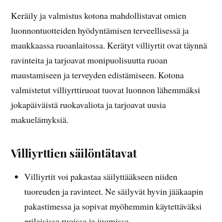
Keräily ja valmistus kotona mahdollistavat omien
luonnontuotteiden hyödyntämisen terveellisessä ja
maukkaassa ruoanlaitossa. Kerätyt villiyrtit ovat täynnä
ravinteita ja tarjoavat monipuolisuutta ruoan
maustamiseen ja terveyden edistämiseen. Kotona
valmistetut villiyrttiruoat tuovat luonnon lähemmäksi
jokapäiväistä ruokavaliota ja tarjoavat uusia
makuelämyksiä.
Villiyrttien säilöntätavat
Villiyrtit voi pakastaa säilyttääkseen niiden
tuoreuden ja ravinteet. Ne säilyvät hyvin jääkaapin
pakastimessa ja sopivat myöhemmin käytettäväksi
erilaisissa ruoissa ja juomissa.