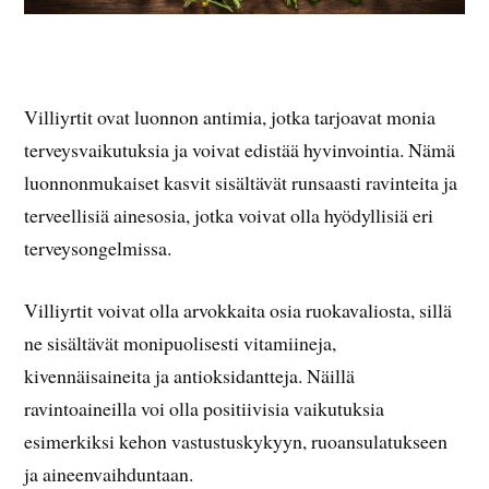
Villiyrtit ovat luonnon antimia, jotka tarjoavat monia
terveysvaikutuksia ja voivat edistää hyvinvointia. Nämä
luonnonmukaiset kasvit sisältävät runsaasti ravinteita ja
terveellisiä ainesosia, jotka voivat olla hyödyllisiä eri
terveysongelmissa.
Villiyrtit voivat olla arvokkaita osia ruokavaliosta, sillä
ne sisältävät monipuolisesti vitamiineja,
kivennäisaineita ja antioksidantteja. Näillä
ravintoaineilla voi olla positiivisia vaikutuksia
esimerkiksi kehon vastustuskykyyn, ruoansulatukseen
ja aineenvaihduntaan.