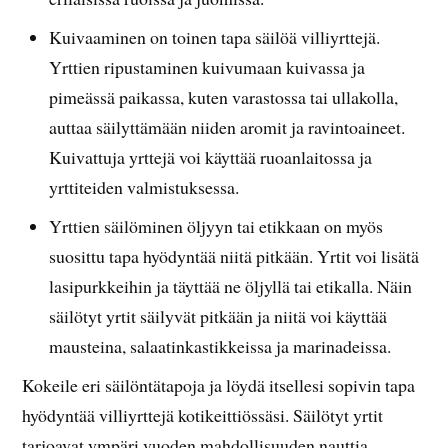
Kuivaaminen on toinen tapa säilöä villiyrttejä.
Yrttien ripustaminen kuivumaan kuivassa ja
pimeässä paikassa, kuten varastossa tai ullakolla,
auttaa säilyttämään niiden aromit ja ravintoaineet.
Kuivattuja yrttejä voi käyttää ruoanlaitossa ja
yrttiteiden valmistuksessa.
Yrttien säilöminen öljyyn tai etikkaan on myös
suosittu tapa hyödyntää niitä pitkään. Yrtit voi lisätä
lasipurkkeihin ja täyttää ne öljyllä tai etikalla. Näin
säilötyt yrtit säilyvät pitkään ja niitä voi käyttää
mausteina, salaatinkastikkeissa ja marinadeissa.
Kokeile eri säilöntätapoja ja löydä itsellesi sopivin tapa
hyödyntää villiyrttejä kotikeittiössäsi. Säilötyt yrtit
tarjoavat ympäri vuoden mahdollisuuden nauttia