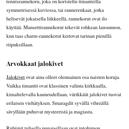
tennisrannekoru, joka on koristeltu timanteilla
symmetrisessä kuviossa, tai rannerenkaat, jotka
helisevät jokaisella liikkeellä, rannekorut ovat ilo
käyttää. Mansettirannekorut tekevät rohkean lausunnon,
kun taas charm-rannekorut kertovat tarinan pienillä
riipuksillaan.
Arvokkaat jalokivet
Jalokivet
ovat aina olleet olennainen osa naisten koruja.
Vaikka timantit ovat klassinen valinta kirkkaalla,
kimaltelevalla kauneudellaan, värikkäät jalokivet tuovat
erilaisen viehätyksen. Smaragdit syvällä vihreällä
sävyllään puhuvat mysteeristä ja magiasta.
Rubiinit tulisella punaisellaan ovat intohimon