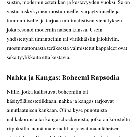
siistin, modernin estetiikan ja kestävyyden vuoksi. Se on
vastustuskykyinen ruostumiselle, värjäytymiselle ja
tummumiselle, ja tarjoaa minimalistisen viehätyksen,
joka resonoi modernin naisen kanssa. Usein
yhdistettynä timantteihin tai värikkäisiin jalokiviin,
ruostumattomasta teräksestä valmistetut kappaleet ovat
sekä tyylikkäitä että kestäviä.
Nahka ja Kangas: Boheemi Rapsodia
Niille, jotka kallistuvat boheemiin tai
käsityöläisestetiikkaan, nahka ja kangas tarjoavat
ainutlaatuisen kankaan. Olipa kyse punotuista
nahkakoruista tai kangaschockereista, jotka on koristeltu
riipuksilla, nämä materiaalit tarjoavat maanläheisen