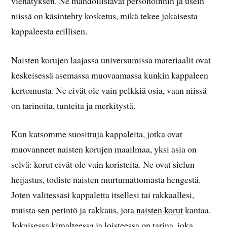
viehätyksen. Ne mahdollistavat personoinnin ja usein
niissä on käsintehty kosketus, mikä tekee jokaisesta
kappaleesta erillisen.
Naisten korujen laajassa universumissa materiaalit ovat
keskeisessä asemassa muovaamassa kunkin kappaleen
kertomusta. Ne eivät ole vain pelkkiä osia, vaan niissä
on tarinoita, tunteita ja merkitystä.
Kun katsomme suosittuja kappaleita, jotka ovat
muovanneet naisten korujen maailmaa, yksi asia on
selvä: korut eivät ole vain koristeita. Ne ovat sielun
heijastus, todiste naisten murtumattomasta hengestä.
Joten valitessasi kappaletta itsellesi tai rakkaallesi,
muista sen perintö ja rakkaus, jota
naisten korut
kantaa.
Jokaisessa kimalteessa ja loisteessa on tarina, joka