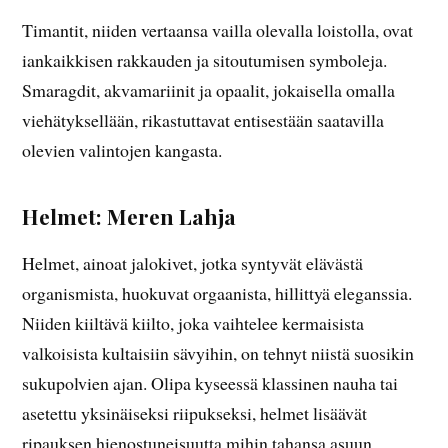
Timantit, niiden vertaansa vailla olevalla loistolla, ovat
iankaikkisen rakkauden ja sitoutumisen symboleja.
Smaragdit, akvamariinit ja opaalit, jokaisella omalla
viehätyksellään, rikastuttavat entisestään saatavilla
olevien valintojen kangasta.
Helmet: Meren Lahja
Helmet, ainoat jalokivet, jotka syntyvät elävästä
organismista, huokuvat orgaanista, hillittyä eleganssia.
Niiden kiiltävä kiilto, joka vaihtelee kermaisista
valkoisista kultaisiin sävyihin, on tehnyt niistä suosikin
sukupolvien ajan. Olipa kyseessä klassinen nauha tai
asetettu yksinäiseksi riipukseksi, helmet lisäävät
ripauksen hienostuneisuutta mihin tahansa asuun.