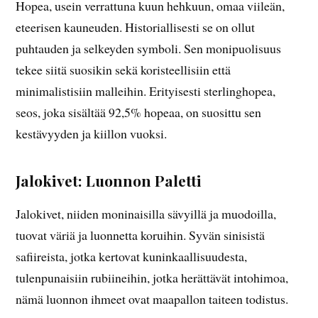
Hopea, usein verrattuna kuun hehkuun, omaa viileän,
eteerisen kauneuden. Historiallisesti se on ollut
puhtauden ja selkeyden symboli. Sen monipuolisuus
tekee siitä suosikin sekä koristeellisiin että
minimalistisiin malleihin. Erityisesti sterlinghopea,
seos, joka sisältää 92,5% hopeaa, on suosittu sen
kestävyyden ja kiillon vuoksi.
Jalokivet: Luonnon Paletti
Jalokivet, niiden moninaisilla sävyillä ja muodoilla,
tuovat väriä ja luonnetta koruihin. Syvän sinisistä
safiireista, jotka kertovat kuninkaallisuudesta,
tulenpunaisiin rubiineihin, jotka herättävät intohimoa,
nämä luonnon ihmeet ovat maapallon taiteen todistus.