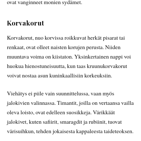
ovat vanginneet monien sydämet.
Korvakorut
Korvakorut, nuo korvissa roikkuvat herkät pisarat tai
renkaat, ovat olleet naisten korujen perusta. Niiden
muuntava voima on kiistaton. Yksinkertainen nappi voi
huokua hienostuneisuutta, kun taas kruunukorvakorut
voivat nostaa asun kuninkaallisiin korkeuksiin.
Viehätys ei piile vain suunnittelussa, vaan myös
jalokivien valinnassa. Timantit, joilla on vertaansa vailla
oleva loisto, ovat edelleen suosikkeja. Värikkäät
jalokivet, kuten safiirit, smaragdit ja rubiinit, tuovat
värisuihkun, tehden jokaisesta kappaleesta taideteoksen.