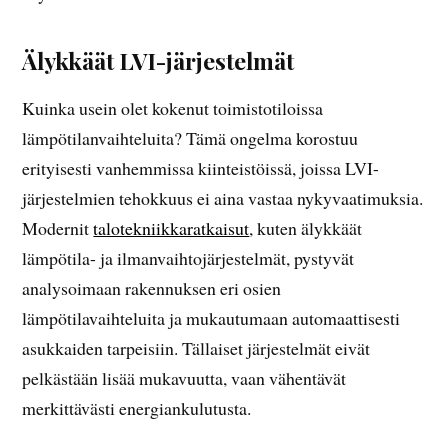
Älykkäät LVI-järjestelmät
Kuinka usein olet kokenut toimistotiloissa
lämpötilanvaihteluita? Tämä ongelma korostuu
erityisesti vanhemmissa kiinteistöissä, joissa LVI-
järjestelmien tehokkuus ei aina vastaa nykyvaatimuksia.
Modernit
talotekniikkaratkaisut
, kuten älykkäät
lämpötila- ja ilmanvaihtojärjestelmät, pystyvät
analysoimaan rakennuksen eri osien
lämpötilavaihteluita ja mukautumaan automaattisesti
asukkaiden tarpeisiin. Tällaiset järjestelmät eivät
pelkästään lisää mukavuutta, vaan vähentävät
merkittävästi energiankulutusta.