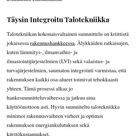
Täysin Integroitu Talotekniikka
Talotekniikan kokonaisvaltainen suunnittelu on kriittistä
jokaisessa
rakennushankkeessa
. Älykkäiden ratkaisujen,
kuten lämmitys-, ilmanvaihto- ja
ilmastointijärjestelmien (LVI) sekä valaistus- ja
turvajärjestelmien, saumaton integrointi varmistaa, että
rakennuksen kaikki osa-alueet toimivat tehokkaasti
yhteen. Tämä prosessi alkaa jo
hankesuunnitteluvaiheessa ja jatkuu aina
käyttöönottoon asti. Hyvin suunniteltu talotekniikka
minimoi rakennusvaiheen virheet ja optimoi
rakennuksen energiankulutuksen sekä
käyttökustannukset.